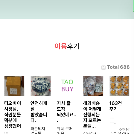
이용
후기
Total 688
타오바이
안전하게
자사 잘
해외배송
163건
사장님,
잘
도착
이 어떻게
후기
직원분들
받았습니
되었네요..
진행되는
==
덕분에
다.
.
지 모르는
==
성장했어
분들…
파손되지
위탁 구매
조현남
…
5-6년정도
않도록
처음
2024-10-