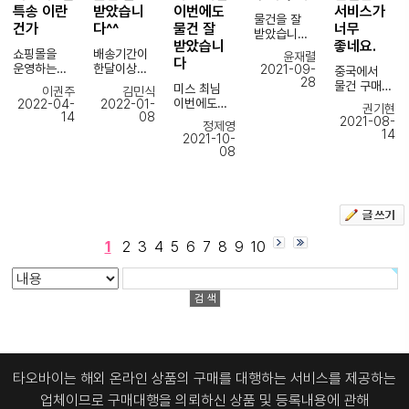
레드프로그
건강하시길
정확하게 잘
겠습니다.
특송 이란
받았습니
이번에도
서비스가
완벽포장해
등 통관을
물건을 잘
바랍니다.
체크를
건가
다^^
물건 잘
너무
주셔서
맡아주는
받았습니다.
해주십니다.
포장해주시
여러 업체도
받았습니
좋네요.
내부 보호를
쇼핑몰을
배송기간이
윤재렬
는분들에게
확인을 할수
다
위해 아주
이게 진짜
운영하는
한달이상
2021-09-
중국에서
도 너무
있습니다
꽁꽁 싸매서
큰거
28
사업자로써
걸릴줄 알아
물건 구매를
감사드리고
운송장
미스 최님
이권주
김민식
보내주신
같아요.
기존
걱정 많이
해 본
요^^
번호를 넣어
이번에도
2022-04-
2022-01-
것에 마음이
권기현
구매대행
했는데
경험도
14
08
조회를 하면
물건 잘
놓입니다.
2021-08-
제가
정제영
업체에서
생각보다
적고, 물건
항상만족스
화면에 통관
받았습니다
14
덕분에
불안증이
2021-10-
거래하다가
빨리 받아
특성상
러운
알리미
덕분에
제품이
08
다른사람보
코로나로
기분 좋네요
판매자와
쇼핑할수있
서비스도
연휴전에
훤하게 좋긴
다 좀
인해
~
소통을
어서
있어서
받아서
한데, 제품
많은편이라,
조금 더
핸드폰거치
해야할
기분좋습니
이메일
여유있게
뒤에 있는
,,
빨리 받고자
대 같은
품목들이
다^^
주소를
테스트 하고
주포 두개가
요청사항에
EMS나
경우
많았는데
입력하고
사용할 수
부러져
이것저것
1특송을
사이트에선
미스터조님
통관 알리미
있었습니다
있는게 약간
적는데 ㅎㅎ
이용해
아우디로고
1
2
3
4
5
6
7
8
9
10
께서 여러번
서비스도
매번 빠르게
아쉽습니다.
봤는데
가
성실하게
신청하면
꼼꼼하게
오히려
레드색상인
응대해주셨
통관접수
구매해
그래도 그것
견적신청에
배송 가격은
데
습니다.
부터
주셔서
외에는
제가 실수로
3.4배
실버색상이
문의사항이
통관완료까
감사합니다
만족스럽습
기재한거도
비싼데 입고
어서 좀
많이
지 이메일로
~
니다 :)
발견하시고
되는 날짜는
아쉽긴
번거로우셨
안내를
확인 문자
11-13일 (하
했지만
을텐데 매번
받을수
주시니.
~)
만족합니다
친절하게
있습니다
죄송할때가
배 운반보다
~빠른 배송
타오바이는 해외 온라인 상품의 구매를 대행하는 서비스를 제공하는
응대해주셔
통관이
종종..
느리는 특송
친절하고
서 정말
완료되면
업체이므로
구매대행을 의뢰하신 상품 및 등록내용에 관해
정확한 응대
감사했습니