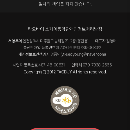
타오바이에
나 같이
타오바이만
일체의 책임을 지지 않습니다.
다.
서
그리고 거의
혹시 하면서
의 장점인거
구매한
남겨주시는
대부분 통관
이용하고
같네요~
물품들도
운송장
후
싶은 사업자
사업
안전하고
번호로
(주말제외)
있으시면
번창하시고
굉장히
동일하게
1-2일 내에
적극 만류
자주
빠르게
CJ대한통운
타오바이 소개
이용약관
개인정보처리방침
제가
하고 싶네요
이용할께요
받아보았습
으로
받는데,
^^
니다.
국내
늦었지만
서영무역
인천광역시 미추홀구 능해길 31, 2층 (용현동)
대표자
김영태
배송조회를
간혹
새해 복
할수
통신판매업 등록번호
제2026-인천미추홀-0633호
평소보다
많이
있습니다
늦는다 싶음
개인정보보안책임자
받으시고 늘
양종민(yt-seoyoung@naver.com)
세관검사에
전화나 문자
건강하시길
걸리거나
드리면 처리
기원합니다
사업자 등록번호
487-48-00631
연락처
070-7938-2666
문제가
바로
~
있었던
Copyright(C) 2012 TAOBUY All rights reserved.
해주십니다
경우는
(통관
아직까지
물량이
없어서 그런
많거나
경우에는
택배사
통관을
사정이 있을
맡아주는
수
업체에
있으니까요)
연락을
해보던가
연락을
그리고 타
기다려서
업체는 종종
처리를 하면
후기