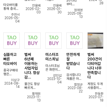
2015년
타업체
28
꼼꼼한 포장
해보았는데
부터
타오바이를
전용배
전용배
두어군데
감사
요... 매우
타오바이를
통해 중국
2026-02-
2026-01-
번갈아
정제영
드립니다.
믿음직
이용했으니
03
30
제품을 처음
2025-08-
이용하다가
주연서
믿음이 증폭
스러운
까
진행하면서
13
2026-05-
되었습니다.
물건을
타오바이를
걱정이
타오바이
04
감사합니다.
안전하게 잘
이용한지
많았는데,
정착한지
받았습니다.
벌써 10년이
타오바이를
5년 조금
앞으로 자주
훌쩍
통해 정말
넘었네요.
이용
지났습니다
안정적으로
할듯요...ㅎ
이번에
거래할 수
사무실
있었습니다.
정착한
이전을
상품
계기는 <
하면서
검수부터
빠른 중국내
해외배송
심플하고
벌써
미스터조
안전하게
벌써
배송까지
주문>,
방법이
꼼꼼하게
빠른
6년째
미스최님
잘
200건이
해운배송 -
바뀌었는데
진행해주시
통관후
타오바이
이용하는
받았습니
다되어갑
궁금해
미스터조님
고,
국내배송등
사업자입
다
니다 너무
하시는
은 화면이랑
중간중간
중국구매대
<총 기간>
니다. 항상
만족합니
분들이 혹시
다른 제품
피드백도
행은
이 비교가
감사합니다
강민섭
있을것
감…
다
걸러내주셔
빠르게
처음이라
되더라구요.
재품은 아주
2023-10-
이상구
같아서
서 너무
주셔서
걱정도
04
안전하게 잘
2024-08-
물건도 항상
계정도 두개
글을
함정균
감사했습니
진행하는
조금되었는
진행상황에
도착
14
빠르게
사용중이라
2023-08-
남깁니다
다
입장에서
데 우연히
중국사무실
하였습니다.
22
꼼꼼하게
벌써
미스최님은
굉장히
타오바이를
황채원
한동환
도착 뜨는거
^^
포장해서
250건가까
기존에는
비록 사이즈
수월했어요.
이용하게
2023-11-
2023-07-
보면,
보내주시고,
이
자이언트
잘못 주문
13
18
되면서
견적일 바로
늘 보이지
구매견적을
아시아를
해주셨지만
특히 수입
앞으로
주문
않는곳에서
드렸는데