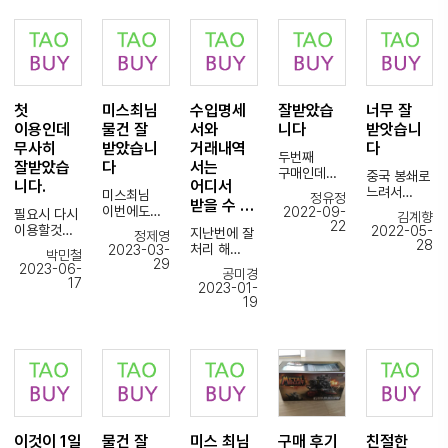
통해서
빠른 대처로
의류 특성상
중국구매대
넣어주시는
고생하시는
단한건의
해외배송이
해결을
불량이나
행은
거
거 알아요.
사고도없이
되었는데
해주셔서
오배송에
타오바이를
같습니다.
ㅎ
잘사용하고
이제는
너무 고마워
대한
사용해도
1일
있습니다
CJ해외배송
ㅆ어요
리스크가
되겠다는
(타 업체
특송으로
으로
타오바이
큰데, 이
마음이
이용할때
빠르게
견적서한번
바뀌었습니
몇년간
부분을 미리
들었습니다.
불만이
첫
미스최님
수입명세
잘받았습
너무 잘
보내주셔서
넣으면
다
이용해도
체크해주셔
우선 맘에
견적후에도
매번
진행해주시
이용인데
물건 잘
서와
니다
받앗습니
해외발송이
후기 작성한
서 신뢰가
든점은
몇 일 후에
감사합니다.
는
이뤄지면
적 없는데
무사히
받았습니
거래내역
다
갔고
심플하고
주문해주는
두번째
올해도 얼마
직원분들이
타오바이에
이번엔 꼭
실제로도 큰
빠르고
잘받았습
다
서는
경우 때문에
구매인데
남지
너무
중국 봉쇄로
서
칭찬해주고
문제 없이
현지에서
스트레스를
니다.
어디서
이번에도
않았네요.
친절하게
느려서
남겨주시는
싶어서
미스최님
잘 받아볼
은근히
정유정
...)
받을 수 …
시디
곧 7년째
품절상품부
그렇지
CJ 운송장
글을
이번에도
수
2022-09-
고민한
필요시 다시
김계향
잘받았습니
접어드는군
터
타오바이
번호로
22
적습니다
물건 잘
있었습니다.
흔적이 있는
이용할것
2022-05-
지난번에 잘
정제영
다
요.
재고상황까
미스터 조님
https://7c
앞으로도
받았습니다
28
포장상태에
같습니다!
제가
처리 해
2023-03-
앞으로도 잘
지 쉽게
박민철
너무 수고
ustoms.c
타오바이
앞으로도
대단히
견적요청
29
주셔서
2023-06-
부탁드립니
알려주셔서
많으셧습니
om/ 이
공미경
믿고
미도착
계속 이용할
만족하고
드리는것들
감사합니다.
17
다.
계속이용하
2023-01-
다 상품 다
사이트에
구매대행
물건도
예정이고,
있습니다.
이
수입명세서
19
좋은밤
고있습니다
잘받았어요
접속해서
하겠습니다
꼼꼼하게
중국 소싱
다시한번
와
되세요^^
또
운송장
이 곳 믿고
챙겨 주셔서
처음
안전하고
크기도 작고
거래내역서
구입하는제
이용할꺼니
번호를
이용해도
잘
시작하시는
빠르게
자잘한
는 어디서
품이
그때도 잘
입력하면
됩니다
받았습니다
분들께도
구매해주신
상품들이
받아야
파손이잘되
부탁드립니
통관
추천드릴 수
타오바이분
많은데,,,
하나요?
는상품들이
다
진행상황을
감사합니다
있을 것
들에게
옵션도
문의
라 항상
조회 할수
~
같습니다.
감사드리며
여러가지라,
계속드리고
조마조마하
있습니다,
더운날씨에
헷갈리실거
있는데 ...
지만
(주)
항상
같은데 정말
이것이 1일
물건 잘
미스 최님
구매 후기
친절한
답변기다리
빈틈없이