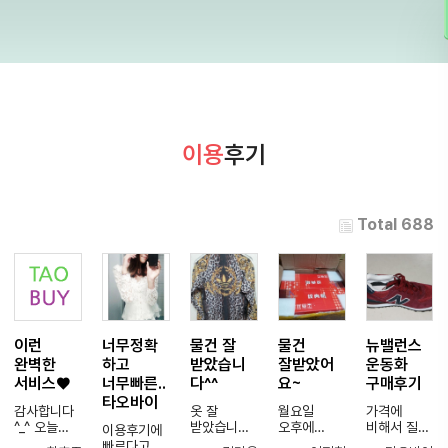
이용
후기
Total 688
이런
너무정확
물건 잘
물건
뉴밸런스
완벽한
하고
받았습니
잘받았어
운동화
서비스♥
너무빠른..
다^^
요~
구매후기
타오바이
감사합니다
옷 잘
월요일
가격에
^_^ 오늘
받았습니다
오후에
비해서 질도
이용후기에
물건 수령
^^ 원래는
주문해서
좋고 배송도
빠르다고