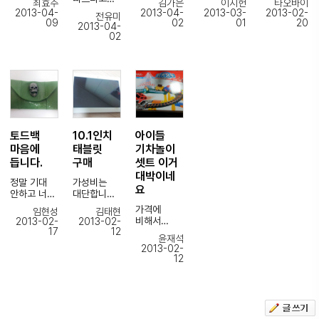
최효주
김가은
이지헌
타오바이
받았어요!
여기말고
목요일
빠르네요.
하신분들이
2013-04-
2013-04-
2013-03-
2013-02-
전유미
다른사이트
오전에
외국에서
있어서..
09
02
01
20
2013-04-
포장 안에
에서
받았네요 ^-
오는데
약간에
02
포장안에 또
이용했었는
^
이정도
기대를 하고
포장안에
데 그
물건도
시간이면
주문하긴
포장이 !!
사이트는
꼼꼼히
될거라곤
했습니다.
ㅎㅎ
두번째 재고
포장해주셔
생각못했어
아주..
확인떄에는
서 멀쩡히
요
금욜일에
포장으로
돈을
잘왔어요~
많이 파세요
입금을
무장되어서
지불하는
포장 뜯느라
~
하고..
잘 도착들
시스템이여
힘들었어요
화욜에
했더라구요
서 불편해서
ㅋㅋㅋ
토드백
10.1인치
아이들
받았으니..
~
여기로
국내 에서
마음에
태블릿
기차놀이
왔습니다.
이것저것
받는것과
듭니다.
구매
셋트 이거
유감스럽게
생긴지
신경써주신
별반 차이가
대박이네
도 갑자기
오래되지
미스조언니
없을 정도로
정말 기대
가성비는
요
생긴 볼일
않아서
감사해용~~
빨게
안하고 너무
대단합니다.
때문에
불안하긴
받앗습니다.
싼거였는데.
as를
가격에
임현성
김태현
급하게
했는데 그건
1:1 문의
정확한고
..
사설업체에
비해서
2013-02-
2013-02-
나오는 길에
저의
할수있는
뻐른견적
생각보다
맡길것을
17
12
상당히
택배를 받게
착각이였구
메뉴가
빠른주문에
윤재석
질이
감안해도
쓸만했습니
되어서!
요ㅋㅋ 엄청
생기면 쪼끔
2013-02-
정확한
괜찮네요.
괜찮을
다. 사실 별
12
겉포장들만
일 빨리
더
배송.. 넘
앞으로도 잘
정도로
기대는
열어보고
진행해주시
편할꺼같아
감동햇습니
부탁합니다.
속도나
안했는데
상태
고
요~~
다.
화질에서
ㅎㅎ
훑어보고
무엇보다고
앞으로
국산에 비해
크기가 워낙
나왔지만..
친절하게
타오바오에
웬만하면
크게
커서 배송료
겉만 보아도
설명해주신
서 구매할일
이런글을 잘
떨어짐이