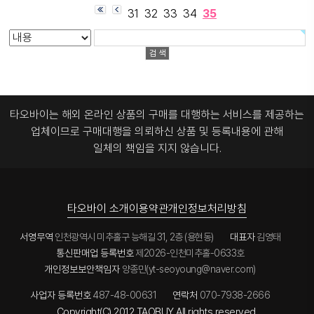
걱정을
포장을 잘
점이 너무
있을땐
쓰지않는
없네요.
31
32
33
34
35
했는데,
해주신
감사합니다
타오바이만
저를
케이스
EMS는
덕분에 파손
^^
이용할
움직였으니.
마감은 약간
크기 상관은
된 물품은
다른사이트
생각이에요
..
떨어지지만
없다고
없어보이더
에서는
ㅎ_ㅎ
참으로
가격을
하는군요
군요 ^^~
볼수없는
감사합니당
대단한듯
감안하면
2만원정도
그런
^-^*
하십니다..
이해할 수
배송료
물품들이
친절함이였
있을
나온것
꽁기꽁기
어요.. 이
앞으로
정도였습니
같은데
싸여서..
물건사고
든든한
다.
타오바이는 해외 온라인 상품의 구매를 대행하는 서비스를 제공하는
감안해도
귀엽게도
다른물건도
파트너가
대단히
상당히
업체이므로
구매대행을 의뢰하신 상품 및 등록내용에 관해
대기를
지금 주문해
되어주실거
만족스러운
괜찮았습니
ㅎㅎ..*
놨는데
같아
첫
일체의 책임을 지지 않습니다.
다.
재고파악도
해외구매였
아이들이 참
대행
너무 빨리
한시름놓고
고,
좋아하네요
처음부터
해주셔서
많은 기대와
앞으로도
ㅎㅎ
끝까지
앞으로도
많은
종종 이용할
뭐하나
꾸준히
설레임을
생각입니다.
타오바이 소개
이용약관
개인정보처리방침
칭찬하지
이용할
같게
감사합니다.
않을것이
생각입니다.
해주셔서
없네요
번창하시길
감사합니다.
서영무역
인천광역시 미추홀구 능해길 31, 2층 (용현동)
대표자
김영태
견적문의도
바랍니다!
통신판매업 등록번호
제2026-인천미추홀-0633호
질문문의에
대한 답변도
개인정보보안책임자
양종민(yt-seoyoung@naver.com)
정말
빠르시고
사업자 등록번호
487-48-00631
연락처
070-7938-2666
원활한
재고확인과
Copyright(C) 2012 TAOBUY All rights reserved.