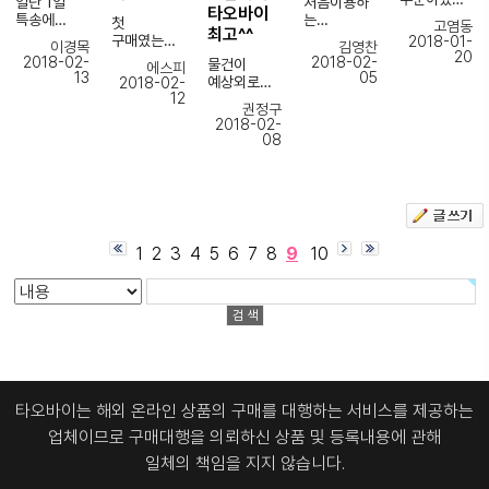
말로는
일단 1일
처음이용하
~
비쌀줄
타오바이
알아봐 주는
데.
젊은대행사
특송에
는
첫
알았는데
고염동
곳은
최고^^
재고가없어
라고하면서
놀랐습니다.
타오바이라
구매였는데
싸네요...
2018-01-
이경목
김영찬
없더군요.
서 주문하기
대행하는과
금요일에
걱정이
20
주문도
결과적으로
2018-02-
2018-02-
물건이
그점에
에스피
상당히
정에서
보냈는데
되었는데
편하고
이득이예요
13
05
예상외로
2018-02-
감동먹고
까다로웠는
피드백도
토요일에
안전하게 잘
변동사항이
이정도 옷
12
커서 배송이
구매대행
데 굉장히
답답하고
받아봤습니
배송되어
권정구
있을 때마다
한국에서
지연되었지
진행했습니
잘
자기들
다.
2018-02-
왔습니다
빠르게
샀으면 훨씬
만
다.
찾아봐주시
08
번거로운일
중국에서
다음에도
알려주셔서
더
안전하게
질문하면
고
은 1도
하루만에
이용시 잘
무리없이
들었을텐데
직접 가져다
물건이
알려주셔서
안만들라하
오다니깜짝
부탁드릴게
제품 받아볼
택배비
주셔서 잘
어떤지 상태
무리없이
더라구요
놀랐습니다.
요^^
수
포함하고도
받았습니다.
잘
구매했습니
문의를하면
기본의
고생 하시고
있었습니다.
더 싸게
알려주시구
다.
일단
박스를
다음에
보내주신다
듦...
친절하게
요.
입금부터하
버려달라고
뵐게요
고 하자마자
감사합니다.
1
2
3
4
5
6
7
8
9
10
처리해주셔
총 비용이
받은 물건도
란식...
신청했더니
다음 날
서
다른 업체와
완벽한
거기서 한
뾱뾱이랑
도착해서
감사드리구
얼마나 차이
상태입니다
일주일을
테이프로
깜짝
요
나는 지는
~! 감사함당
시간낭비하
상품에 이상
놀랐습니다
주변에도
잘 모르지만
다가
안생기도록
ㅎㅎㅎ
많이
대부분 큰
포기하고
꼼꼼하게
빠른
소개할게요.
차이 없을
다른곳을
포장해서
일처리와
것으로
알아보다가
보내주셨어
정확한 배송
생각됩니다.
가장 견적도
요(저렴한데
감사합니다.
타오바이는 해외 온라인 상품의 구매를 대행하는 서비스를 제공하는
이 회사
빨리내주시
빠름,
설 지나고
성실한 곳
업체이므로
구매대행을 의뢰하신 상품 및 등록내용에 관해
고 답변도
가성비 굿)
또
같아서 강력
빨리달렸던
문제는
주문하겠습
일체의 책임을 지지 않습니다.
추천합니다.
여기서
ems인데...
니다.
작년 9월