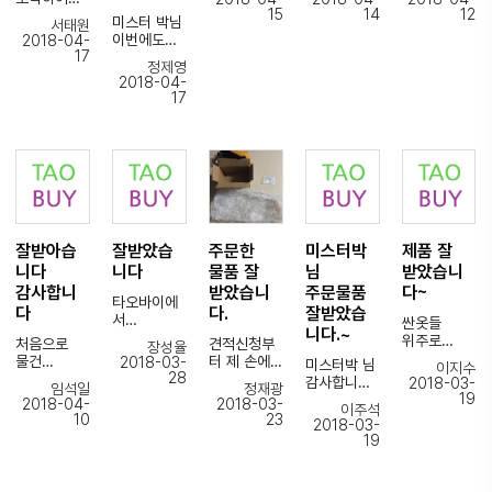
중국내배송1
놀랏네여.ㅎ
다. 빠른
15
14
12
받았습니다.
미스터 박님
서태원
우체국으로
원하는사이
대응해주시
이번에도
2018-04-
2 한국1
즈에딱맞아
고
포장을 아주
17
물건 잘
4일만에
서
일주일만에
정제영
잘 해주셔서
받았습니다
집에도착했
정말만족스
후딱
2018-04-
잘
네요 정말
럽습니다.
받았네요 .
17
도착하였습
두건이라서
좋습니다
또다시이용
니다.
걱정했는데
날씨너무덥
해야겟어영,
포장도
포장
두건 모두
기전에 다시
.ㅎ
깔끔하게
해체하는데
이상없이 잘
오겠습니다
담당해주신
왔네요
시간이 좀
도착하였습
ㅎ
마스터지 님
걸린...
니다
감사합니당.
ㅎ
한국은 물론
매번
중국에서도
잘받아습
잘받았습
주문한
미스터박
제품 잘
감사합니다
구하기 힘든
~b
니다
니다
물품 잘
님
받았습니
음악
감사합니
받았습니
주문물품
다~
CD들이었
타오바이에
다
다.
잘받았습
는데..
서
싼옷들
니다.~
3번째구매
위주로
처음으로
견적신청부
장성율
5월에 또
를했습니다
여러벌
물건
터 제 손에
2018-03-
미스터박 님
구매하러
이지수
저는구매물
구입했는데
28
구매하는데
오기까지
감사합니다.
2018-03-
올께요.
임석일
정재광
품이잘깨지
요
물건 일일이
빠르고
19
2018-04-
2018-03-
는물건들이
이주석
다 맘에들고
하나 하나
꼼꼼한
주문했던
10
23
월급 받으면
라사실걱정
2018-03-
부피랑 무게
학인해주시
일처리를
물품 오늘
또 구매할
19
을많이했습
줄여주시려
옷사즈도
해주셔서
잘포장된
것이
니다
고 정말
딱맞내요
고맙습니다.
상태로
있어서..^^
그런데포장
작게
ㅎㅎ고
소액주문에
아무이상없