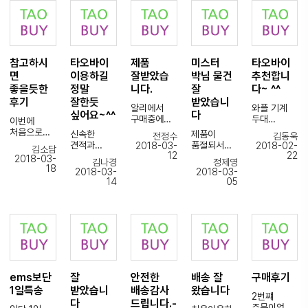
박스를받고
포장해주셔
포장도
도 불구하고
이
감사합니다.
많이놀랐습
서 감사해요
잘해주시고
정성을
받았습니다.
즐거운 하루
니다.
ㅜㅜ다만
정말감사합
다하시는
되세요.
성인한사람
사이즈가
니다
모습에
언제나처럼
이밟아도끄
한벌
다음에 또
감동을
무사히
덕없는데다
잘못왔어요.
이용할게요
받았습니다.
참고하시
타오바이
제품
미스터
타오바이
배송해주셔
가잘정리를
조금
~~
주문할 일이
서
면
이용하길
잘받았습
박님 물건
추천합니
해서깔끔하
살집있는
생기면 또
감사합니다.
좋을듯한
정말
니다.
잘
다~ ^^
게포장을했
친구를
이용하겠습
네요
후기
잘한듯
받았습니
위해;;
니다.
주문했던
알리에서
와플 기계
작은박스지
국내에는
싶어요~^^
다
주변에도
물품이
구매중에
두대
이번에
만해체하는
사이즈가
널리
마음에 꼭
물건도
주문했습니
처음으로
데30분은걸
신속한
제품이
없어서
전정수
김동욱
알리겠습니
듭니다.
덜오고,
다.
이용해보고
린것같네요
견적과
품절되서
2018-03-
2018-02-
xl로
다~~
김소담
늦게
타오바이
제돈주고
12
22
ㅎㅎ
제품구입
애먹었는데
주문하고
2018-03-
고맙습니다.
감사합니다.
김나경
정제영
도착하고,
일하는 분들
이용하는거
앞으로잘이
정확한
18
사이즈표도
2018-03-
2018-03-
~
말도
덕분에 잘
지만 그래도
용하것같습
배송과
미스터 박님
다 확인하며
14
05
안통하고
받았습니다.
스무스하게
니다.
중량실측후
덕분에 잘
샀는데...s로
힘들었는데
다른
진행해주셔
감사합니다
환급
구매해서
왔어요..
이곳을
구매대행
서 감사한
^^
친절한 설명
무사히
ㅜㅜㅜㅜㅜ
통하니 비록
업체에 상품
마음에
너무너무
도착했습니
대보니 제
검색하는데
구매대행
적어봅니다
만족합니다
다
s옷이랑
는 힘들어도
의뢰
!! ㅎㅎ
^^
사이즈가
물건확실하
두세곳에
원래 포아*
다음에도 잘
같아요...
고 배송도
먼저
아
부탁드리겠
아아아아아
빠르고
했었는데
라는곳에서
ems보단
잘
안전한
배송 잘
구매후기
습니다
아...모쪼록
좋네요.
타오바이처
진행하려고
1일특송
받았습니
배송감사
왔습니다
감사합니다
감솨...
럼 바로바로
2번쨰
했는데
감사합니다
~ 대행비
다
드립니다.-
찾아서
주문이었는