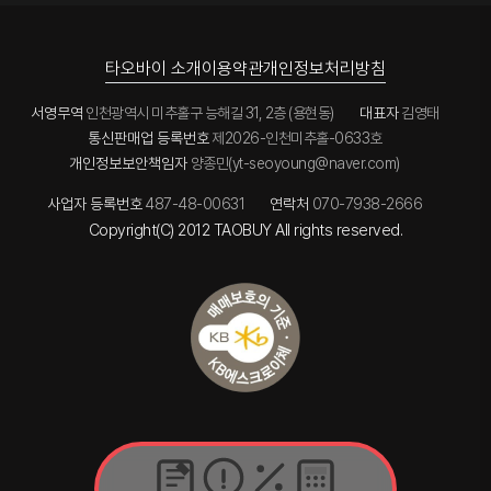
진행하게됬
1일특송과
연휴 잘
구매했는데
습니다
ems,
보내세요~
오랫만에
두가지
들어 왔다가
여기서도
방법으로
타오바이 소개
이용약관
개인정보처리방침
강추하고
중국의 긴
받아보기로
갑니다 ^^
설연휴로인
했는데
해
(배터리
서영무역
인천광역시 미추홀구 능해길 31, 2층 (용현동)
대표자
김영태
처음에
제품은
통신판매업 등록번호
제2026-인천미추홀-0633호
견적받았던
1일특송)
물품의
ems는
개인정보보안책임자
양종민(yt-seoyoung@naver.com)
반이상이
9일날
품절되어
접수된게
사업자 등록번호
487-48-00631
연락처
070-7938-2666
결제관련해
아직도
서 약간
Copyright(C) 2012 TAOBUY All rights reserved.
발송이
곤란한상황
안되고
이
있네요
생겼었는데
가격은
요
비싼데
오히려
오히려
첫거래라서
배송이 더
더 유연하게
늦게 오는
대처해주신
아이러니가
부분에 정말
있습니다.
감사했습니
다
결론은 1일
물건
특송 굿!!
깔끔하고
안전하게 잘