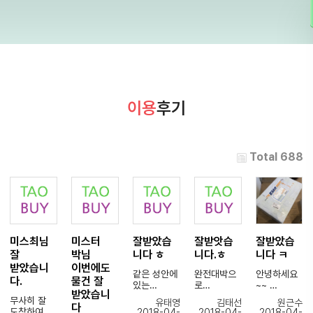
이용
후기
Total 688
미스최님
미스터
잘받았습
잘받앗습
잘받았습
잘
박님
니다 ㅎ
니다.ㅎ
니다 ㅋ
받았습니
이번에도
같은 성안에
완전대박으
안녕하세요
다.
물건 잘
있는
로
~~
받았습니
판매자에게
포장이꼼곰
무사히 잘
유태영
김태선
원근수
다
주문했더니
해서
잘받았습니
도착하여
2018-04-
2018-04-
2018-04-