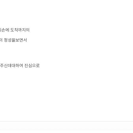
의손에 도착까지의
이 정성을보면서
해주신데대하여 진심으로