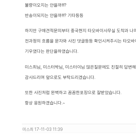
불량이오지는 안을까!!!?
반송이되지는 안을까!!!? 기타등등
하지만 구매견적문의부터 중국현지 타오바이사무실 도착과 나
전과정의 흐름을 문자와 사진 댓글등등 확인시켜주시는 타오바
기우였다는 판단을하였습니다.
미스최님, 미스터박님, 미스터이님 많은질문에도 친절히 답변
감사드리며 앞으로도 부탁드리겠습니다.
또한 사진처럼 완벽하고 꼼꼼한포장으로 잘받았습니다.
항상 응원하겠습니다.~
미스최
17-11-03 11:39