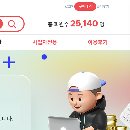
로그인
구매내역
즐겨찾기
25,140
총 회원수
명
항
사업자전용
이용후기
립니다.