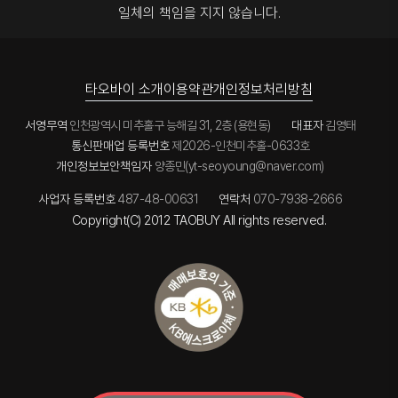
타오바이에
나 같이
타오바이만
일체의 책임을 지지 않습니다.
다.
서
그리고 거의
혹시 하면서
의 장점인거
구매한
남겨주시는
대부분 통관
이용하고
같네요~
물품들도
운송장
후
싶은 사업자
사업
안전하고
번호로
(주말제외)
있으시면
번창하시고
굉장히
동일하게
1-2일 내에
적극 만류
자주
빠르게
CJ대한통운
타오바이 소개
이용약관
개인정보처리방침
제가
하고 싶네요
이용할께요
받아보았습
으로
받는데,
^^
니다.
국내
늦었지만
서영무역
인천광역시 미추홀구 능해길 31, 2층 (용현동)
대표자
김영태
배송조회를
간혹
새해 복
할수
통신판매업 등록번호
제2026-인천미추홀-0633호
평소보다
많이
있습니다
늦는다 싶음
개인정보보안책임자
받으시고 늘
양종민(yt-seoyoung@naver.com)
세관검사에
전화나 문자
건강하시길
걸리거나
드리면 처리
기원합니다
사업자 등록번호
487-48-00631
연락처
070-7938-2666
문제가
바로
~
있었던
Copyright(C) 2012 TAOBUY All rights reserved.
해주십니다
경우는
(통관
아직까지
물량이
없어서 그런
많거나
경우에는
택배사
통관을
사정이 있을
맡아주는
수
업체에
있으니까요)
연락을
해보던가
연락을
그리고 타
기다려서
업체는 종종
처리를 하면
후기