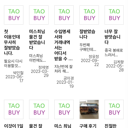
통해서
빠른 대처로
의류 특성상
중국구매대
넣어주시는
고생하시는
단한건의
해외배송이
해결을
불량이나
행은
거
거 알아요.
사고도없이
되었는데
해주셔서
오배송에
타오바이를
같습니다.
ㅎ
잘사용하고
이제는
너무 고마워
대한
사용해도
1일
있습니다
CJ해외배송
ㅆ어요
리스크가
되겠다는
(타 업체
특송으로
으로
타오바이
큰데, 이
마음이
이용할때
빠르게
견적서한번
바뀌었습니
몇년간
부분을 미리
들었습니다.
불만이
첫
미스최님
수입명세
잘받았습
너무 잘
보내주셔서
넣으면
다
이용해도
체크해주셔
우선 맘에
견적후에도
매번
진행해주시
이용인데
물건 잘
서와
니다
받앗습니
해외발송이
후기 작성한
서 신뢰가
든점은
몇 일 후에
감사합니다.
는
이뤄지면
적 없는데
무사히
받았습니
거래내역
다
갔고
심플하고
주문해주는
두번째
올해도 얼마
직원분들이
타오바이에
이번엔 꼭
실제로도 큰
빠르고
잘받았습
다
서는
경우 때문에
구매인데
남지
너무
중국 봉쇄로
서
칭찬해주고
문제 없이
현지에서
스트레스를
니다.
어디서
이번에도
않았네요.
친절하게
느려서
남겨주시는
싶어서
미스최님
잘 받아볼
은근히
정유정
...)
받을 수 …
시디
곧 7년째
품절상품부
그렇지
CJ 운송장
글을
이번에도
수
2022-09-
고민한
필요시 다시
김계향
잘받았습니
접어드는군
터
타오바이
번호로
22
적습니다
물건 잘
있었습니다.
흔적이 있는
이용할것
2022-05-
지난번에 잘
정제영
다
요.
재고상황까
미스터 조님
https://7c
앞으로도
받았습니다
28
포장상태에
같습니다!
제가
처리 해
2023-03-
앞으로도 잘
지 쉽게
박민철
너무 수고
ustoms.c
타오바이
앞으로도
대단히
견적요청
29
주셔서
2023-06-
부탁드립니
알려주셔서
많으셧습니
om/ 이
공미경
믿고
미도착
계속 이용할
만족하고
드리는것들
감사합니다.
17
다.
계속이용하
2023-01-
다 상품 다
사이트에
구매대행
물건도
예정이고,
있습니다.
이
수입명세서
19
좋은밤
고있습니다
잘받았어요
접속해서
하겠습니다
꼼꼼하게
중국 소싱
다시한번
와
되세요^^
또
운송장
이 곳 믿고
챙겨 주셔서
처음
안전하고
크기도 작고
거래내역서
구입하는제
이용할꺼니
번호를
이용해도
잘
시작하시는
빠르게
자잘한
는 어디서
품이
그때도 잘
입력하면
됩니다
받았습니다
분들께도
구매해주신
상품들이
받아야
파손이잘되
부탁드립니
통관
추천드릴 수
타오바이분
많은데,,,
하나요?
는상품들이
다
진행상황을
감사합니다
있을 것
들에게
옵션도
문의
라 항상
조회 할수
~
같습니다.
감사드리며
여러가지라,
계속드리고
조마조마하
있습니다,
더운날씨에
헷갈리실거
있는데 ...
지만
(주)
항상
같은데 정말
이것이 1일
물건 잘
미스 최님
구매 후기
친절한
답변기다리
빈틈없이