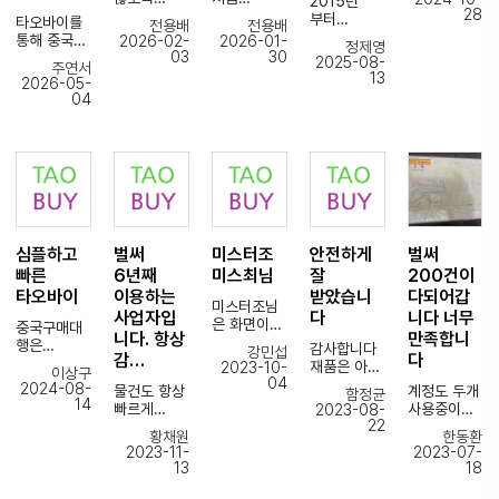
2015년
타업체
28
꼼꼼한 포장
해보았는데
부터
타오바이를
전용배
전용배
두어군데
감사
요... 매우
타오바이를
통해 중국
2026-02-
2026-01-
번갈아
정제영
드립니다.
믿음직
이용했으니
03
30
제품을 처음
2025-08-
이용하다가
주연서
믿음이 증폭
스러운
까
진행하면서
13
2026-05-
되었습니다.
물건을
타오바이를
걱정이
타오바이
04
감사합니다.
안전하게 잘
이용한지
많았는데,
정착한지
받았습니다.
벌써 10년이
타오바이를
5년 조금
앞으로 자주
훌쩍
통해 정말
넘었네요.
이용
지났습니다
안정적으로
할듯요...ㅎ
이번에
거래할 수
사무실
있었습니다.
정착한
이전을
상품
계기는 <
하면서
검수부터
빠른 중국내
해외배송
심플하고
벌써
미스터조
안전하게
벌써
배송까지
주문>,
방법이
꼼꼼하게
빠른
6년째
미스최님
잘
200건이
해운배송 -
바뀌었는데
진행해주시
통관후
타오바이
이용하는
받았습니
다되어갑
궁금해
미스터조님
고,
국내배송등
사업자입
다
니다 너무
하시는
은 화면이랑
중간중간
중국구매대
<총 기간>
니다. 항상
만족합니
분들이 혹시
다른 제품
피드백도
행은
이 비교가
감사합니다
강민섭
있을것
감…
다
걸러내주셔
빠르게
처음이라
되더라구요.
재품은 아주
2023-10-
이상구
같아서
서 너무
주셔서
걱정도
04
안전하게 잘
2024-08-
물건도 항상
계정도 두개
글을
함정균
감사했습니
진행하는
조금되었는
진행상황에
도착
14
빠르게
사용중이라
2023-08-
남깁니다
다
입장에서
데 우연히
중국사무실
하였습니다.
22
꼼꼼하게
벌써
미스최님은
굉장히
타오바이를
황채원
한동환
도착 뜨는거
^^
포장해서
250건가까
기존에는
비록 사이즈
수월했어요.
이용하게
2023-11-
2023-07-
보면,
보내주시고,
이
자이언트
잘못 주문
13
18
되면서
견적일 바로
늘 보이지
구매견적을
아시아를
해주셨지만
특히 수입
앞으로
주문
않는곳에서
드렸는데