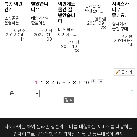
레드프로그
건강하시길
정확하게 잘
겠습니다.
특송 이란
받았습니
이번에도
서비스가
완벽포장해
등 통관을
물건을 잘
바랍니다.
체크를
건가
다^^
물건 잘
너무
주셔서
맡아주는
받았습니다.
해주십니다.
포장해주시
여러 업체도
받았습니
좋네요.
내부 보호를
쇼핑몰을
배송기간이
윤재렬
는분들에게
확인을 할수
다
위해 아주
이게 진짜
운영하는
한달이상
2021-09-
중국에서
도 너무
있습니다
꽁꽁 싸매서
큰거
28
사업자로써
걸릴줄 알아
물건 구매를
감사드리고
운송장
미스 최님
이권주
김민식
보내주신
같아요.
기존
걱정 많이
해 본
요^^
번호를 넣어
이번에도
2022-04-
2022-01-
것에 마음이
권기현
구매대행
했는데
경험도
14
08
조회를 하면
물건 잘
놓입니다.
2021-08-
제가
정제영
업체에서
생각보다
적고, 물건
항상만족스
화면에 통관
받았습니다
14
덕분에
불안증이
2021-10-
거래하다가
빨리 받아
특성상
러운
알리미
덕분에
제품이
08
다른사람보
코로나로
기분 좋네요
판매자와
쇼핑할수있
서비스도
연휴전에
훤하게 좋긴
다 좀
인해
~
소통을
어서
있어서
받아서
한데, 제품
많은편이라,
조금 더
핸드폰거치
해야할
기분좋습니
이메일
여유있게
뒤에 있는
,,
빨리 받고자
대 같은
품목들이
다^^
주소를
테스트 하고
주포 두개가
요청사항에
EMS나
경우
많았는데
입력하고
사용할 수
부러져
이것저것
1특송을
사이트에선
미스터조님
통관 알리미
있었습니다
있는게 약간
적는데 ㅎㅎ
이용해
아우디로고
1
2
3
4
5
6
7
8
9
10
께서 여러번
서비스도
매번 빠르게
아쉽습니다.
봤는데
가
성실하게
신청하면
꼼꼼하게
오히려
레드색상인
응대해주셨
통관접수
구매해
그래도 그것
견적신청에
배송 가격은
데
습니다.
부터
주셔서
외에는
제가 실수로
3.4배
실버색상이
문의사항이
통관완료까
감사합니다
만족스럽습
기재한거도
비싼데 입고
어서 좀
많이
지 이메일로
~
니다 :)
발견하시고
되는 날짜는
아쉽긴
번거로우셨
안내를
확인 문자
11-13일 (하
했지만
을텐데 매번
받을수
주시니.
~)
만족합니다
친절하게
있습니다
죄송할때가
배 운반보다
~빠른 배송
타오바이는 해외 온라인 상품의 구매를 대행하는 서비스를 제공하는
응대해주셔
통관이
종종..
느리는 특송
친절하고
서 정말
완료되면
업체이므로
구매대행을 의뢰하신 상품 및 등록내용에 관해
정확한 응대
감사했습니