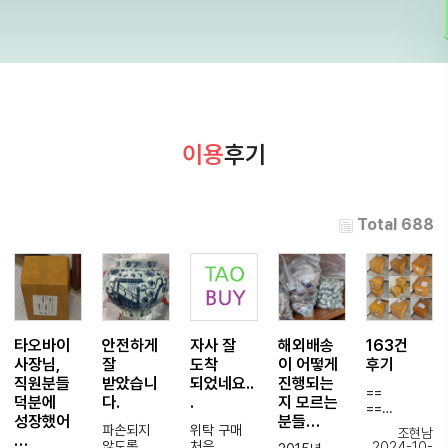
이용
후기
Total 688
타오바이
안전하게
자사 잘
해외배송
163건
사장님,
잘
도착
이 어떻게
후기
직원분들
받았습니
되었네요..
진행되는
==
덕분에
다.
.
지 모르는
==
성장했어
분들…
파손되지
위탁 구매
조현남
…
5-6년정도
않도록
처음
2024-10-