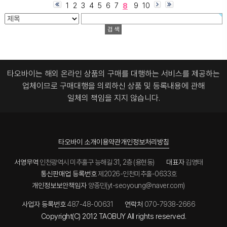
8
1
2
3
4
5
6
7
9
10
타오바이는 해외 온라인 상품의 구매를 대행하는 서비스를 제공하는
업체이므로
구매대행을 의뢰하신 상품 및 등록내용에 관해
일체의 책임을 지지 않습니다.
타오바이 소개
이용약관
개인정보처리방침
서영무역
인천광역시 미추홀구 능해길 31, 2층 (용현동)
대표자
김영태
통신판매업 등록번호
제2026-인천미추홀-0633호
개인정보보안책임자
양종민(yt-seoyoung@naver.com)
사업자 등록번호
487-48-00631
연락처
070-7938-2666
Copyright(C) 2012 TAOBUY All rights reserved.