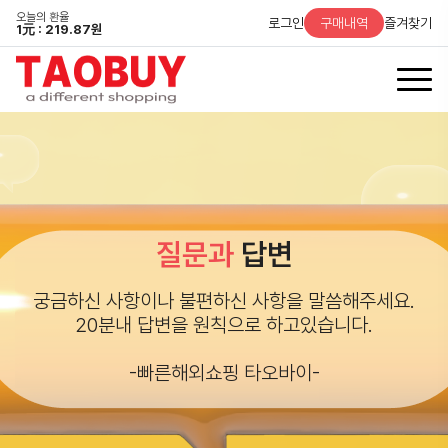
오늘의 환율
로그인
구매내역
즐겨찾기
1
元
: 219.87원
질문과
답변
궁금하신 사항이나 불편하신 사항을 말씀해주세요.
20분내 답변을 원칙으로 하고있습니다.
-빠른해외쇼핑 타오바이-