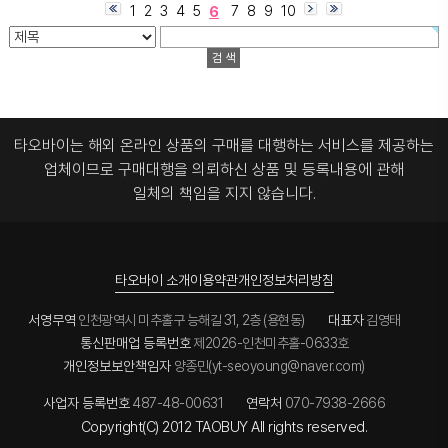
6
1
2
3
4
5
7
8
9
10
타오바이는 해외 온라인 상품의 구매를 대행하는 서비스를 제공하는
업체이므로
구매대행을 의뢰하신 상품 및 등록내용에 관해
일체의 책임을 지지 않습니다.
타오바이 소개
이용약관
개인정보처리방침
서영무역
인천광역시 미추홀구 능해길 31, 2층 (용현동)
대표자
김영태
통신판매업 등록번호
제2026-인천미추홀-0633호
개인정보보안책임자
양종민(yt-seoyoung@naver.com)
사업자 등록번호
487-48-00631
연락처
070-7938-2666
Copyright(C) 2012 TAOBUY All rights reserved.