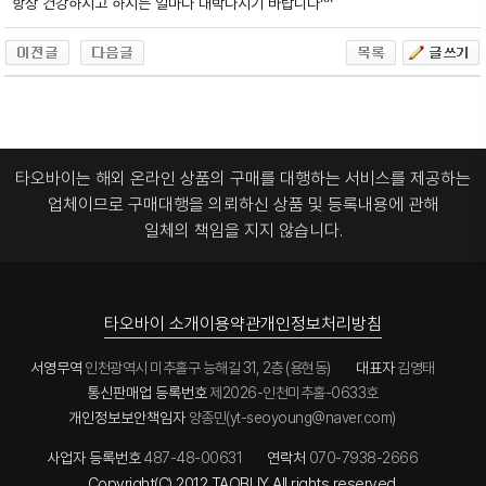
항상 건강하시고 하시는 일마다 대박나시기 바랍니다^^
타오바이는 해외 온라인 상품의 구매를 대행하는 서비스를 제공하는
업체이므로
구매대행을 의뢰하신 상품 및 등록내용에 관해
일체의 책임을 지지 않습니다.
타오바이 소개
이용약관
개인정보처리방침
서영무역
인천광역시 미추홀구 능해길 31, 2층 (용현동)
대표자
김영태
통신판매업 등록번호
제2026-인천미추홀-0633호
개인정보보안책임자
양종민(yt-seoyoung@naver.com)
사업자 등록번호
487-48-00631
연락처
070-7938-2666
Copyright(C) 2012 TAOBUY All rights reserved.