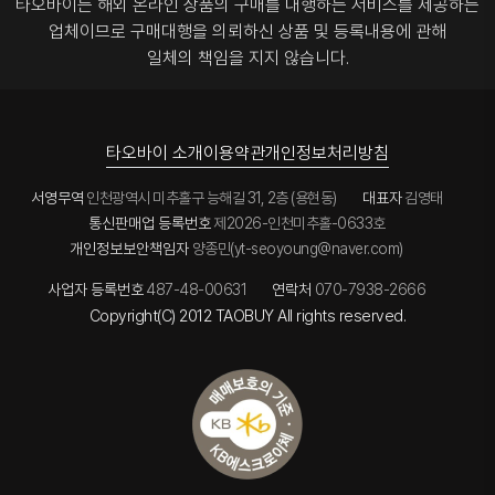
타오바이는 해외 온라인 상품의 구매를 대행하는 서비스를 제공하는
업체이므로
구매대행을 의뢰하신 상품 및 등록내용에 관해
일체의 책임을 지지 않습니다.
타오바이 소개
이용약관
개인정보처리방침
서영무역
인천광역시 미추홀구 능해길 31, 2층 (용현동)
대표자
김영태
통신판매업 등록번호
제2026-인천미추홀-0633호
개인정보보안책임자
양종민(yt-seoyoung@naver.com)
사업자 등록번호
487-48-00631
연락처
070-7938-2666
Copyright(C) 2012 TAOBUY All rights reserved.