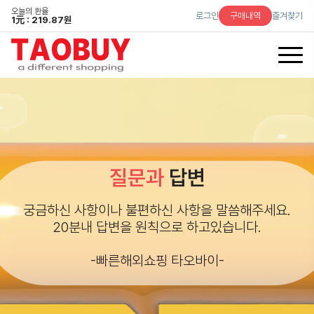
오늘의 환율
로그인
구매내역
즐겨찾기
1
元
: 219.87원
질문과
답변
궁금하신 사항이나 불편하신 사항을 말씀해주세요.
20분내 답변을 원칙으로 하고있습니다.
-빠른해외쇼핑 타오바이-