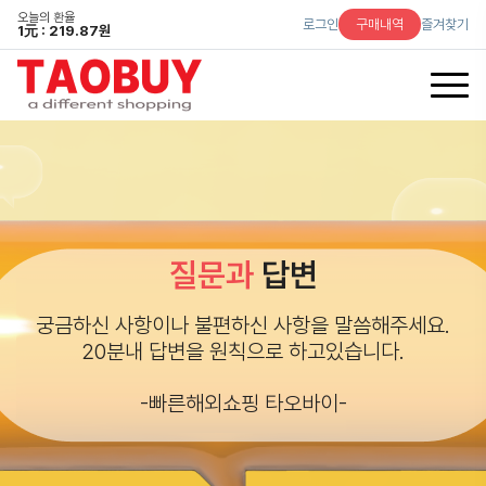
오늘의 환율
로그인
구매내역
즐겨찾기
1
元
: 219.87원
질문과
답변
궁금하신 사항이나 불편하신 사항을 말씀해주세요.
20분내 답변을 원칙으로 하고있습니다.
-빠른해외쇼핑 타오바이-