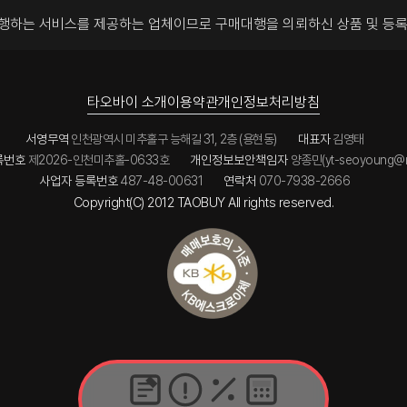
대행하는 서비스를 제공하는 업체이므로
구매대행을 의뢰하신 상품 및 등
타오바이 소개
이용약관
개인정보처리방침
서영무역
인천광역시 미추홀구 능해길 31, 2층 (용현동)
대표자
김영태
록번호
제2026-인천미추홀-0633호
개인정보보안책임자
양종민(yt-seoyoung@n
사업자 등록번호
487-48-00631
연락처
070-7938-2666
Copyright(C) 2012 TAOBUY All rights reserved.