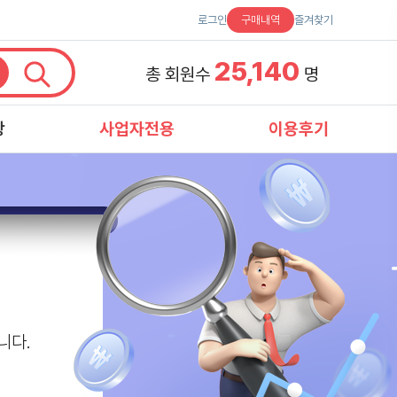
로그인
구매내역
즐겨찾기
25,140
총 회원수
명
항
사업자전용
이용후기
니다.