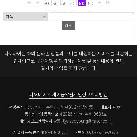
50
50
50
50
50
50
53
54
55
56
57
58
타오바이는 해외 온라인 상품의 구매를 대행하는 서비스를 제공하는
업체이므로
구매대행을 의뢰하신 상품 및 등록내용에 관해
일체의 책임을 지지 않습니다.
타오바이 소개
이용약관
개인정보처리방침
서영무역
인천광역시 미추홀구 능해길 31, 2층 (용현동)
대표자
김영태
통신판매업 등록번호
제2026-인천미추홀-0633호
개인정보보안책임자
양종민(yt-seoyoung@naver.com)
사업자 등록번호
487-48-00631
연락처
070-7938-2666