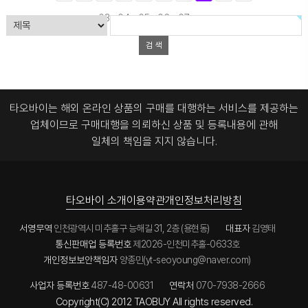
03
04
05
06
07
08
타오바이는 해외 온라인 상품의 구매를 대행하는 서비스를 제공하는
업체이므로
구매대행을 의뢰하신 상품 및 등록내용에 관해
일체의 책임을 지지 않습니다.
타오바이 소개
이용약관
개인정보처리방침
서영무역
인천광역시 미추홀구 능해길 31, 2층 (용현동)
대표자
김영태
통신판매업 등록번호
제2026-인천미추홀-0633호
개인정보보안책임자
양종민(yt-seoyoung@naver.com)
사업자 등록번호
487-48-00631
연락처
070-7938-2666
Copyright(C) 2012 TAOBUY All rights reserved.